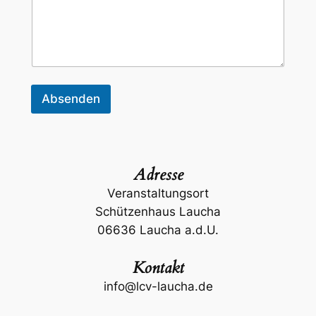
i
e
A
n
m
e
r
Absenden
k
u
n
g
e
n
Adresse
?
Veranstaltungsort
Schützenhaus Laucha
06636 Laucha a.d.U.
Kontakt
info@lcv-laucha.de