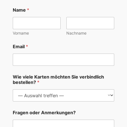
Name
*
Vorname
Nachname
Email
*
Wie viele Karten möchten Sie verbindlich
bestellen?
*
S
Fragen oder Anmerkungen?
i
e
W